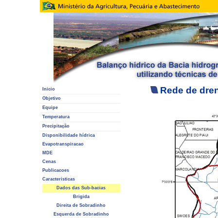
Rede de dren
Inicio
Objetivo
Equipe
Temperatura
Precipitação
Disponibilidade hídrica
Evapotranspiracao
MDE
Cenas
Publicacoes
Caracteristicas
Dados das Sub-bacias
Brigida
Direita de Sobradinho
Esquerda de Sobradinho