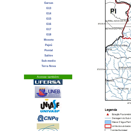
Garcas
G13
G14
G15
G16
G17
G18
Moxoto
Pajeú
Pontal
Salitre
Sub-medio
Terra Nova
Acesse também: