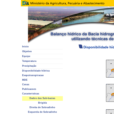
Inicio
Disponibilidade híd
Objetivo
Equipe
Temperatura
Precipitação
Disponibilidade hídrica
Evapotranspiracao
MDE
Cenas
Publicacoes
Caracteristicas
Dados das Sub-bacias
Brigida
Direita de Sobradinho
Esquerda de Sobradinho