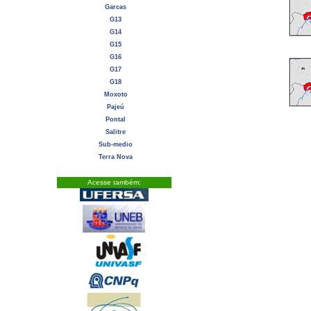
Garcas
G13
G14
G15
G16
G17
G18
Moxoto
Pajeú
Pontal
Salitre
Sub-medio
Terra Nova
Acesse também: