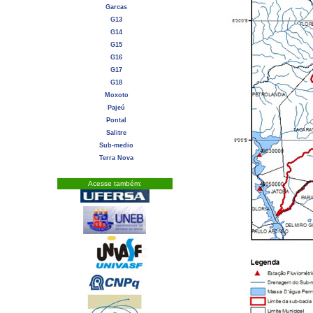
Garcas
G13
G14
G15
G16
G17
G18
Moxoto
Pajeú
Pontal
Salitre
Sub-medio
Terra Nova
Acesse também: