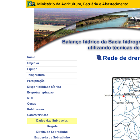
Rede de dre
Inicio
Objetivo
Equipe
Temperatura
Precipitação
Disponibilidade hídrica
Evapotranspiracao
MDE
Cenas
Publicacoes
Caracteristicas
Dados das Sub-bacias
Brigida
Direita de Sobradinho
Esquerda de Sobradinho