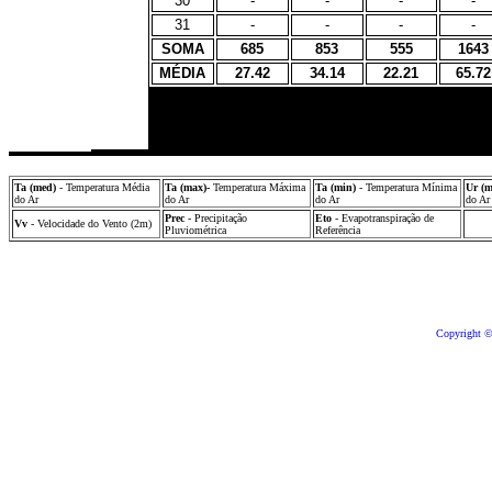
30
-
-
-
-
31
-
-
-
-
SOMA
685
853
555
1643
MÉDIA
27.42
34.14
22.21
65.72
Ta (med)
- Temperatura Média
Ta (max)-
Temperatura Máxima
Ta (min)
- Temperatura Mínima
Ur (
do Ar
do Ar
do Ar
do Ar
Prec
- Precipitação
Eto
- Evapotranspiração de
Vv
- Velocidade do Vento (2m)
Pluviométrica
Referência
Copyright ©