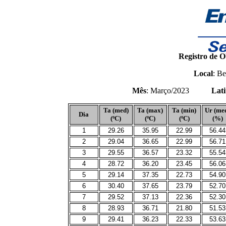
Registro de O
Local
: Be
Mês
: Março/2023
Lati
Ta (med)
Ta (max)
Ta (min)
Ur (me
Dia
(ºC)
(ºC)
(ºC)
(%)
1
29.26
35.95
22.99
56.44
2
29.04
36.65
22.99
56.71
3
29.55
36.57
23.32
55.54
4
28.72
36.20
23.45
56.06
5
29.14
37.35
22.73
54.90
6
30.40
37.65
23.79
52.70
7
29.52
37.13
22.36
52.30
8
28.93
36.71
21.80
51.53
9
29.41
36.23
22.33
53.63