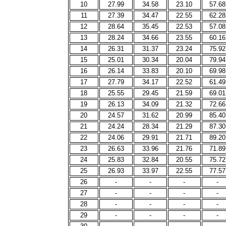
10
27.99
34.58
23.10
57.68
11
27.39
34.47
22.55
62.28
12
28.64
35.45
22.53
57.08
13
28.24
34.66
23.55
60.16
14
26.31
31.37
23.24
75.92
15
25.01
30.34
20.04
79.94
16
26.14
33.83
20.10
69.98
17
27.79
34.17
22.52
61.49
18
25.55
29.45
21.59
69.01
19
26.13
34.09
21.32
72.66
20
24.57
31.62
20.99
85.40
21
24.24
28.34
21.29
87.30
22
24.06
29.91
21.71
89.20
23
26.63
33.96
21.76
71.89
24
25.83
32.84
20.55
75.72
25
26.93
33.97
22.55
77.57
26
-
-
-
-
27
-
-
-
-
28
-
-
-
-
29
-
-
-
-