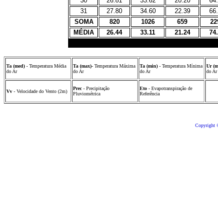
30
26.81
33.62
20.20
64
31
27.80
34.60
22.39
66
SOMA
820
1026
659
22
MÉDIA
26.44
33.11
21.24
74
Ta (med)
- Temperatura Média
Ta (max)-
Temperatura Máxima
Ta (min)
- Temperatura Mínima
Ur (
do Ar
do Ar
do Ar
do Ar
Prec
- Precipitação
Eto
- Evapotranspiração de
Vv
- Velocidade do Vento (2m)
Pluviométrica
Referência
Copyright 