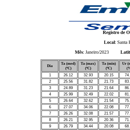
Registro de O
Local
: Santa 
Mês
: Janeiro/2023
Lati
Ta (med)
Ta (max)
Ta (min)
Ur (
Dia
(ºC)
(ºC)
(ºC)
(
1
26.12
32.93
20.15
74
2
25.56
31.82
21.73
83
3
24.89
31.23
21.64
86
4
25.99
32.49
22.02
81
5
26.64
32.62
21.54
75
6
27.07
34.06
22.08
77
7
26.26
32.08
21.57
77
8
26.21
32.95
20.36
71
9
26.79
34.44
20.08
68