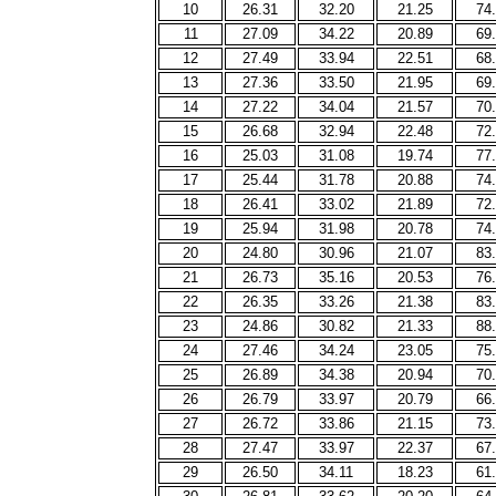
10
26.31
32.20
21.25
74
11
27.09
34.22
20.89
69
12
27.49
33.94
22.51
68
13
27.36
33.50
21.95
69
14
27.22
34.04
21.57
70
15
26.68
32.94
22.48
72
16
25.03
31.08
19.74
77
17
25.44
31.78
20.88
74
18
26.41
33.02
21.89
72
19
25.94
31.98
20.78
74
20
24.80
30.96
21.07
83
21
26.73
35.16
20.53
76
22
26.35
33.26
21.38
83
23
24.86
30.82
21.33
88
24
27.46
34.24
23.05
75
25
26.89
34.38
20.94
70
26
26.79
33.97
20.79
66
27
26.72
33.86
21.15
73
28
27.47
33.97
22.37
67
29
26.50
34.11
18.23
61