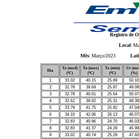
Registro de O
Local
: Ma
Mês
: Março/2023
Lat
Ta (med)
Ta (max)
Ta (min)
Ur (me
Dia
(ºC)
(ºC)
(ºC)
(%)
1
33.02
40.15
25.89
50.10
2
32.78
39.69
25.87
49.08
3
32.78
40.01
25.54
50.07
4
32.62
39.92
25.31
49.39
5
33.79
41.75
25.82
47.04
6
34.10
42.06
26.13
46.07
7
32.83
40.96
24.70
46.03
8
32.83
41.37
24.29
45.99
9
33.02
40.74
25.29
47.60