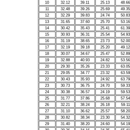
10
32.12
39.11
25.13
48.66
11
32.48
39.26
25.69
49.35
12
32.29
39.83
24.74
50.83
13
31.65
37.60
25.70
53.16
14
30.42
35.43
25.41
61.39
15
30.93
36.31
25.54
54.93
16
31.19
38.65
23.73
52.00
17
32.19
39.18
25.20
49.12
18
30.07
34.67
25.47
52.89
19
32.88
40.93
24.82
53.56
20
29.30
35.26
23.33
63.05
21
29.05
34.77
23.32
63.59
22
30.43
35.93
24.92
63.79
23
30.73
36.75
24.70
59.33
24
30.38
36.57
24.19
59.53
25
31.77
37.86
25.68
57.54
26
32.21
38.24
26.18
59.11
27
31.10
36.62
25.57
58.20
28
30.82
38.34
23.30
54.32
29
31.40
38.20
24.60
54.19