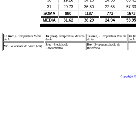
30
29.26
34.16
24.35
65.41
31
29.73
36.80
22.65
57.33
SOMA
980
1187
773
1673
MÉDIA
31.62
38.29
24.94
53.95
Ta (med)
- Temperatura Média
Ta (max)-
Temperatura Máxima
Ta (min)
- Temperatura Mínima
Ur (
do Ar
do Ar
do Ar
do Ar
Prec
- Precipitação
Eto
- Evapotranspiração de
Vv
- Velocidade do Vento (2m)
Pluviométrica
Referência
Copyright ©