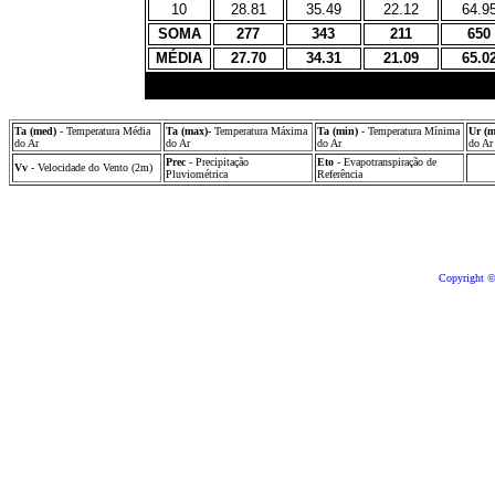
10
28.81
35.49
22.12
64.9
SOMA
277
343
211
650
MÉDIA
27.70
34.31
21.09
65.0
Ta (med)
- Temperatura Média
Ta (max)-
Temperatura Máxima
Ta (min)
- Temperatura Mínima
Ur (
do Ar
do Ar
do Ar
do Ar
Prec
- Precipitação
Eto
- Evapotranspiração de
Vv
- Velocidade do Vento (2m)
Pluviométrica
Referência
Copyright ©