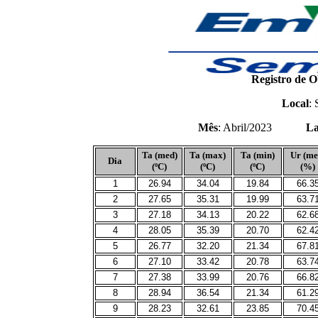
Registro de O
Local
: 
Mês
: Abril/2023
La
Ta (med)
Ta (max)
Ta (min)
Ur (me
Dia
(ºC)
(ºC)
(ºC)
(%)
1
26.94
34.04
19.84
66.3
2
27.65
35.31
19.99
63.7
3
27.18
34.13
20.22
62.6
4
28.05
35.39
20.70
62.4
5
26.77
32.20
21.34
67.8
6
27.10
33.42
20.78
63.7
7
27.38
33.99
20.76
66.8
8
28.94
36.54
21.34
61.2
9
28.23
32.61
23.85
70.4